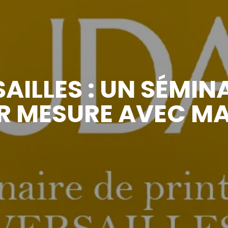
AILLES : UN SÉMIN
UR MESURE AVEC M