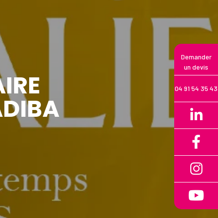
Demander
un devis
AIRE
04 91 54 35 43
ADIBA