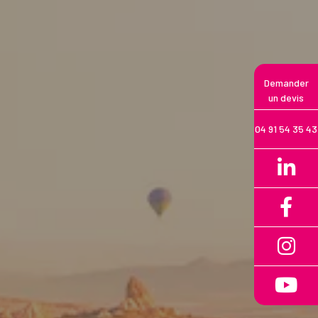
Demander
un devis
04 91 54 35 43