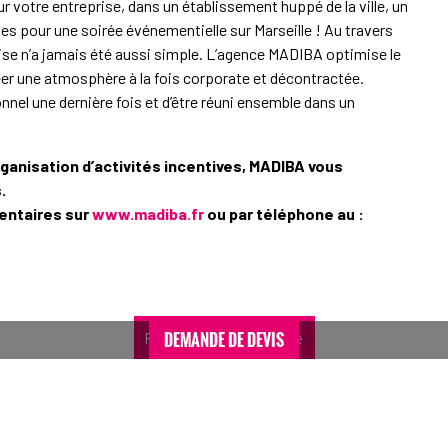
r votre entreprise, dans un établissement huppé de la ville, un
les pour une soirée événementielle sur Marseille ! Au travers
rise n’a jamais été aussi simple. L’agence MADIBA optimise le
éer une atmosphère à la fois corporate et décontractée.
nnel une dernière fois et d’être réuni ensemble dans un
rganisation d’activités incentives, MADIBA vous
.
entaires sur
www.madiba.fr
ou par téléphone au :
DEMANDE DE DEVIS
Retour au sommaire