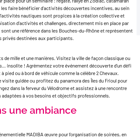
ur place pour un séminaire : régate, rallye en Zodiac, catamaran
les faire bénéficier d’activités découvertes incentives, au sein
ctivités nautiques sont propices à la création collective et
isation d’activités et challenges, directement mis en place par
s sont une référence dans les Bouches-du-Rhône et représentent
s privés destinées aux participants.
ts de mille et une manières. Visitez la ville de façon classique ou
s… insolite ! Agrémentez votre événement découverte d’un défi
it à pied ou à bord de véhicule comme la célèbre 2 Chevaux.
visite guidée ou profitez du panamora des Îles du Frioul pour
ongez dans la ferveur du Vélodrome et assistez à une rencontre
 adaptées à vos besoins et objectifs professionnels.
ns une ambiance
vénementielle MADIBA œuvre pour l’organisation de soirées, en