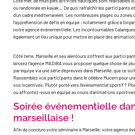
Côté mer, de multiples activités nautiques sont réalisables s
ou randonnée en kayak… De quoi rafraîchir les participants et 
d’un cadre méditerranéen. Les nombreuses plages ou zones d’a
l’appréhension de défis en équipe ; notamment grâce à l’organ
notre agence événementielle. Les incontournables Calanque
également un lieu unique pour mettre en place des animation
Côté terre, Marseille et ses alentours s’offrent aux participan
laissez l’agence MADIBA vous proposer quelque chose de plu
par équipe via une série d’épreuves dans Marseille, que ce so
Rassemblez vos participants dans le célèbre Mucem pour une 
vos incentives. Plutôt porté vers l’événementiel sportif ? Pl
ou affrontez-vous en équipe au cours d’animations sportives
Soirée événementielle da
marseillaise !
Afin de conclure votre séminaire à Marseille, votre agence é