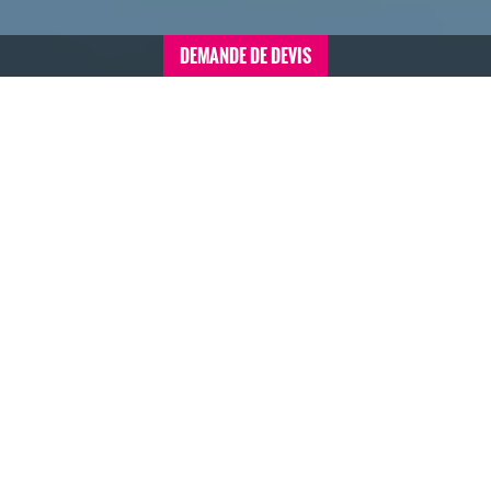
DEMANDE DE DEVIS
Accueil
>
Séminaires conventions sommaire
>
France
>
Séminaire à Strasbourg