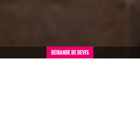
DEMANDE DE DEVIS
Accueil
>
Séminaires conventions sommaire
>
France
>
Séminaire à Aix-en-Provence