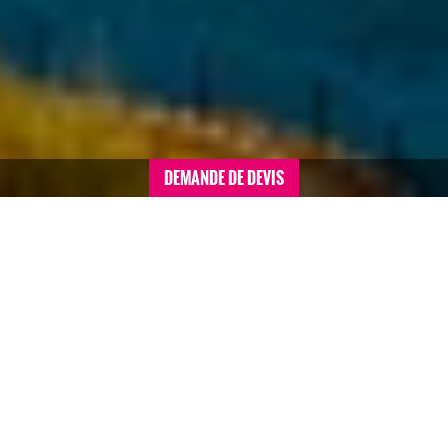
DEMANDE DE DEVIS
Accueil
>
Séminaires conventions sommaire
>
Lettonie
>
Séminaire à Riga