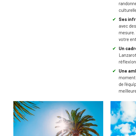
randonné
culturell
✔
Ses inf
avec des
mesure. 
votre en
✔
Un cadre
Lanzarot
réflexio
✔
Une amb
moments 
de l’équ
meilleur