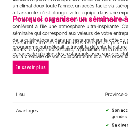
un climat doux toute l’année, un accès facile via l’aé
à Lanzarote, c’est plonger votre équipe dans une expé
Pourquoi organiser un séminaire 
Timanfaya, les plages de sable noir ou blond comme c
confèrent à l’île une atmosphère ultra-inspirante. C
séminaire qui correspond aux valeurs de votre entrepr
de la cuisine locale dans un restaurant sur la côte ou dî
Lanzarote attire de nombreuses entreprises pour l’
programme qui mêlerait le travail, la détente, la natu
atouts tels que l'accessibilité, la proximité de la natur
espaces de réunion, des restaurants avec vue, des clubs 
de la créativité de vos collaborateurs et à renforcer 
destination idéale pour renforcer la cohésion d’équipe
invite également à la détente. À Lanzarote, les activités 
En savoir plus
favorisent l’échange, l’ouverture d’esprit et aident à c
enrichissent l’expérience collective et renforcent les 
du temps, parfait pour un team-building efficace et
Lanzarote pour garantir le succès de votre événement.
Lieu
Province d
✔
Son acce
Avantages
grandes 
✔
Sa diver