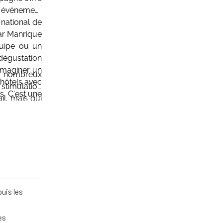
un événement
 national de
ar Manrique
quipe ou un
 dégustation
’imaginer un
de nombreux
 hôtels avec
a stimulation
s. C’est une
il, mais qui
u lieu. Elles
ions locales
 un peu hors
x atouts de
uis les
es