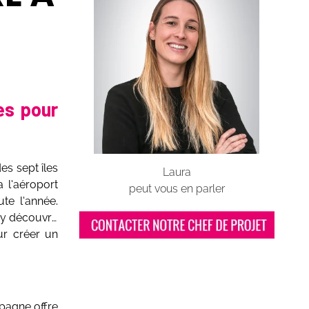
es pour
es sept îles
Laura
a l’aéroport
peut vous en parler
ute l’année.
n y découvre
ur créer un
spagne offre