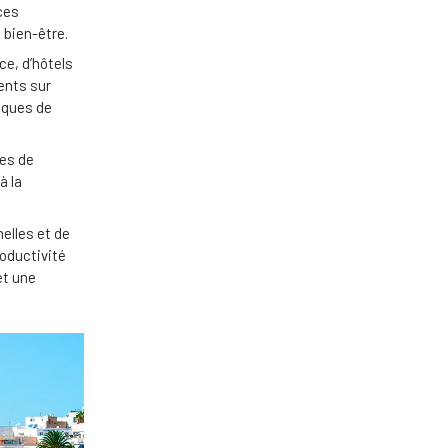
ces
e bien-être.
e, d’hôtels
ents sur
iques de
les de
à la
elles et de
oductivité
et une