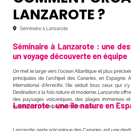
LANZAROTE ?
Séminaire à Lanzarote
Séminaire à Lanzarote : une dest
un voyage découverte en équipe
On met le large vers l’océan Atlantique et plus précisém
principales de l’archipel des Canaries, en Espagne. A
international d’Arrecife, l’île séduit tous ceux qui 
Destination à la fois nature et moderne, Lanzarote off
des paysages volcaniques, des plages immenses et d
Lanzarote : une île nature en Esp
événement professionnel mémorable.
Lanzarote, perle volcanique des Canaries, est une desti