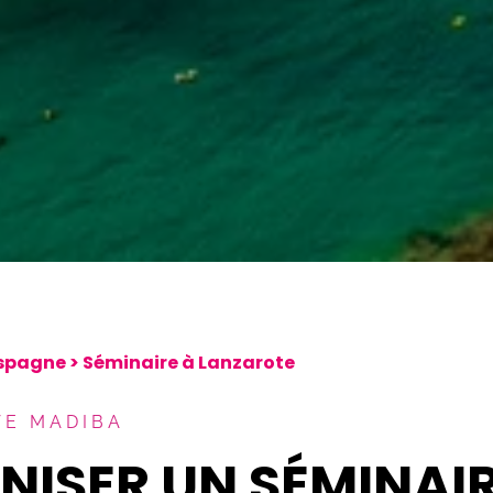
spagne
>
Séminaire à Lanzarote
VE MADIBA
ISER UN SÉMINAIR