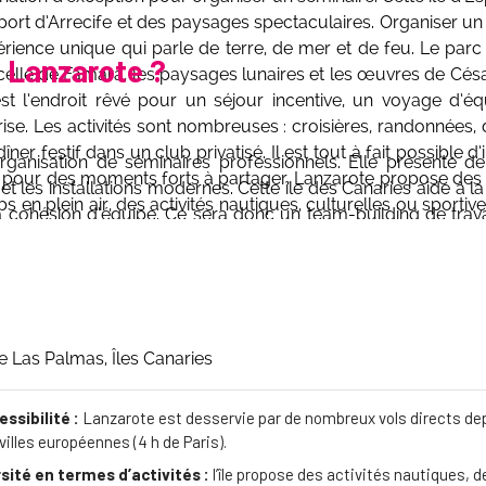
roport d’Arrecife et des paysages spectaculaires. Organiser 
rience unique qui parle de terre, de mer et de feu. Le parc
à Lanzarote ?
elle de Famara, les paysages lunaires et les œuvres de Cés
’est l’endroit rêvé pour un séjour incentive, un voyage d’é
ise. Les activités sont nombreuses : croisières, randonnées,
ner festif dans un club privatisé. Il est tout à fait possible d
organisation de séminaires professionnels. Elle présente 
re, pour des moments forts à partager. Lanzarote propose des
e et les installations modernes. Cette île des Canaries aide à l
en plein air, des activités nautiques, culturelles ou sportive
la cohésion d’équipe. Ce sera donc un team-building de trava
 et marquer les esprits durablement.
culturelles permettent de sensibiliser votre équipe à l’esprit d
réer des souvenirs. Sur l’île, l’art, l’histoire et les tradit
liens entre les membres de votre entreprise. C’est un endroit
 authentique, entièrement sur-mesure. Voici les principau
e Las Palmas, Îles Canaries
ssibilité :
Lanzarote est desservie par de nombreux vols directs dep
villes européennes (4 h de Paris).
sité en termes d’activités :
l’île propose des activités nautiques, d