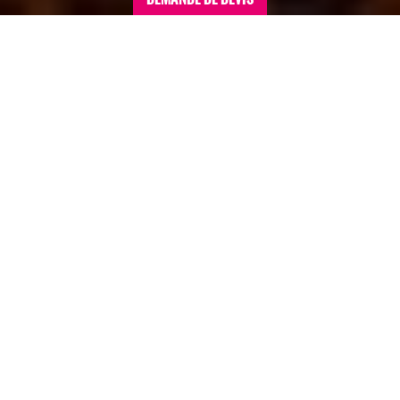
Accueil
>
Séminaires conventions sommaire
>
Maroc
>
Séminaire au Maroc