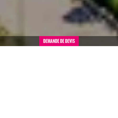
DEMANDE DE DEVIS
Accueil
>
Voyages de motivation sommaire
>
France
>
Séminaire à Monaco