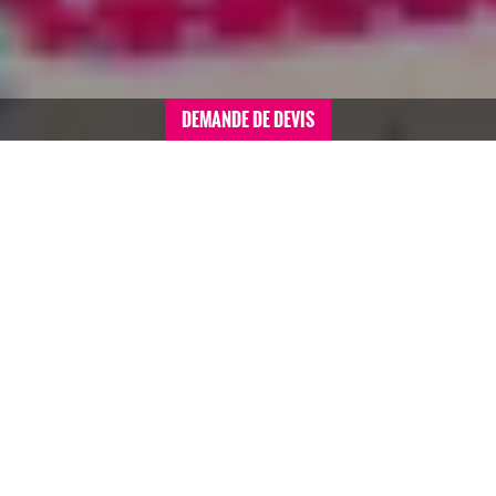
DEMANDE DE DEVIS
Accueil
>
Voyages de motivation sommaire
>
France
>
Séminaire à La Clusaz (hiver)