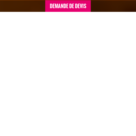
DEMANDE DE DEVIS
Accueil
>
Séminaires conventions sommaire
>
Norvège
>
Séminaire à Bergen