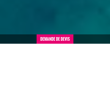
DEMANDE DE DEVIS
Accueil
>
Voyages de motivation sommaire
>
République Dominicaine
>
Voyage en République
Dominicaine