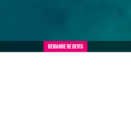
DEMANDE DE DEVIS
Accueil
>
Voyages de motivation sommaire
>
République Dominicaine
>
Voyage en République
Dominicaine